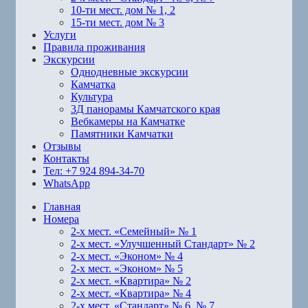
10-ти мест. дом № 1, 2
15-ти мест. дом № 3
Услуги
Правила проживания
Экскурсии
Однодневные экскурсии
Камчатка
Культура
3Д панорамы Камчатского края
Вебкамеры на Камчатке
Памятники Камчатки
Отзывы
Контакты
Тел: +7 924 894-34-70
WhatsApp
Главная
Номера
2-х мест. «Семейный» № 1
2-х мест. «Улучшенный Стандарт» № 2
2-х мест. «Эконом» № 4
2-х мест. «Эконом» № 5
2-х мест. «Квартира» № 2
2-х мест. «Квартира» № 4
2-х мест. «Стандарт» № 6, № 7