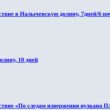
твие в Налычевскую долину, 7дней/6 но
лину, 10 дней
вие «По следам извержения вулкана Пло