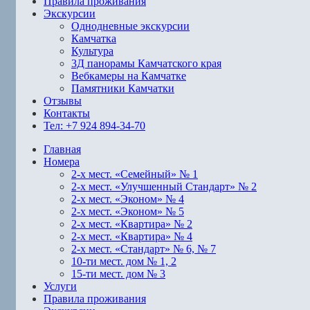
Правила проживания
Экскурсии
Однодневные экскурсии
Камчатка
Культура
3Д панорамы Камчатского края
Вебкамеры на Камчатке
Памятники Камчатки
Отзывы
Контакты
Тел: +7 924 894-34-70
Главная
Номера
2-х мест. «Семейный» № 1
2-х мест. «Улучшенный Стандарт» № 2
2-х мест. «Эконом» № 4
2-х мест. «Эконом» № 5
2-х мест. «Квартира» № 2
2-х мест. «Квартира» № 4
2-х мест. «Стандарт» № 6, № 7
10-ти мест. дом № 1, 2
15-ти мест. дом № 3
Услуги
Правила проживания