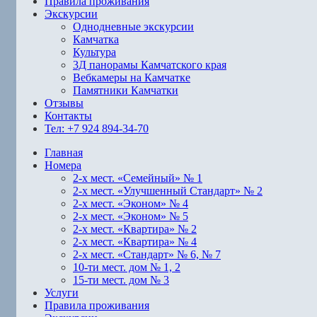
Правила проживания
Экскурсии
Однодневные экскурсии
Камчатка
Культура
3Д панорамы Камчатского края
Вебкамеры на Камчатке
Памятники Камчатки
Отзывы
Контакты
Тел: +7 924 894-34-70
Главная
Номера
2-х мест. «Семейный» № 1
2-х мест. «Улучшенный Стандарт» № 2
2-х мест. «Эконом» № 4
2-х мест. «Эконом» № 5
2-х мест. «Квартира» № 2
2-х мест. «Квартира» № 4
2-х мест. «Стандарт» № 6, № 7
10-ти мест. дом № 1, 2
15-ти мест. дом № 3
Услуги
Правила проживания