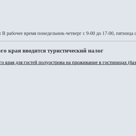
:
В рабочее время понедельник-четверг с 9-00 до 17-00, пятница 
ого края вводится туристический налог
го края для гостей полуострова на проживание в гостиницах (ба