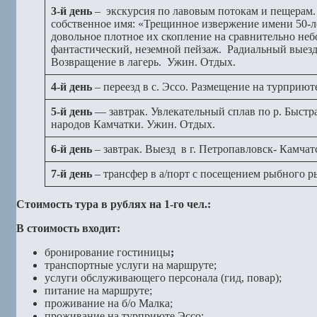
3-й день
– экскурсия по лавовым потокам и пещерам. 
собственное имя: «Трещинное извержение имени 50-л
довольное плотное их скопление на сравнительно не
фантастический, неземной пейзаж. Радиальный выезд 
Возвращение в лагерь. Ужин. Отдых.
4-й день
– переезд в с. Эссо. Размещение на турприю
5-й день
— завтрак. Увлекательный сплав по р. Быстра
народов Камчатки. Ужин. Отдых.
6-й день
– завтрак. Выезд в г. Петропавловск- Камча
7-й день
– трансфер в а/порт с посещением рыбного р
Стоимость тура в рублях на 1-го чел.:
В стоимость входит:
бронирование гостиницы
;
транспортные услуги на маршруте;
услуги обслуживающего персонала (гид, повар);
питание на маршруте;
проживание на б/о Малка;
проживание на турприюте Эссо;