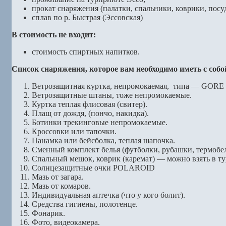
прокат снаряжения (палатки, спальники, коврики, посуд
сплав по р. Быстрая (Эссовская)
В стоимость не входит:
стоимость спиртных напитков.
Список снаряжения, которое вам необходимо иметь с собо
Ветрозащитная куртка, непромокаемая, типа — GORE 
Ветрозащитные штаны, тоже непромокаемые.
Куртка теплая флисовая (свитер).
Плащ от дождя, (пончо, накидка).
Ботинки трекинговые непромокаемые.
Кроссовки или тапочки.
Панамка или бейсболка, теплая шапочка.
Сменный комплект белья (футболки, рубашки, термобель
Спальный мешок, коврик (каремат) — можно взять в т
Солнцезащитные очки POLAROID
Мазь от загара.
Мазь от комаров.
Индивидуальная аптечка (что у кого болит).
Средства гигиены, полотенце.
Фонарик.
Фото, видеокамера.