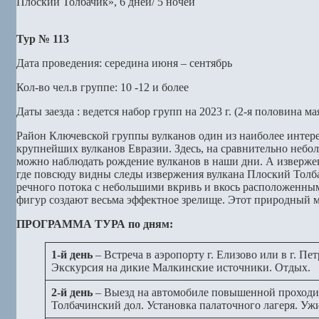
Плоский Толбачик», 6 дней/ 5 ночей
Тур № 113
Дата проведения: середина июня – сентябрь
Кол-во чел.в группе: 10 -12 и более
Даты заезда : ведется набор групп на 2023 г. (2-я половина м
Район Ключевской группы вулканов один из наиболее интер
крупнейших вулканов Евразии. Здесь, на сравнительно небо
можно наблюдать рождение вулканов в наши дни. А извержен
где повсюду видны следы извержения вулкана Плоский Толба
речного потока с небольшими вкривь и вкось расположенн
фигур создают весьма эффектное зрелище. Этот природный 
ПРОГРАММА ТУРА по дням:
1-й день
– Встреча в аэропорту г. Елизово или в г. П
Экскурсия на дикие Малкинские источники. Отдых.
2-й день
– Выезд на автомобиле повышенной проходимос
Толбачинский дол. Установка палаточного лагеря. Уж