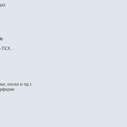
а);
й:
-TEX .
е, носки и пр.)
урфирме