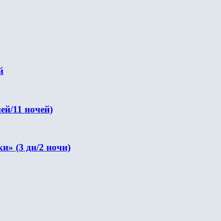
й
ей/11 ночей)
» (3 дн/2 ночи)