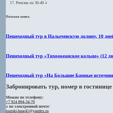
Рюкзак на 30-40 л
Похожая запись
Пешеходный тур в Налычевскую долину, 10 дне
Пешеходный тур «Тихоокеанское кольцо» (12 дн
Пешеходный тур «На Большие Банные источники
Забронировать тур, номер в гостинице
Можно по телефону:
+7 924 894-34-70
и
по электронной почте
:
tourski-base41@yandex.ru