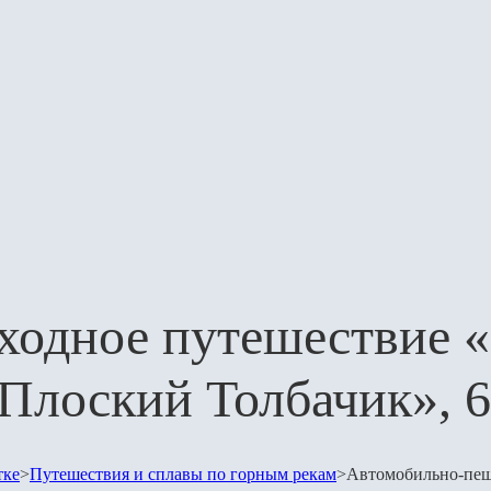
одное путешествие «
Плоский Толбачик», 6
тке
>
Путешествия и сплавы по горным рекам
>
Автомобильно-пеш