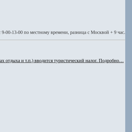
с 9-00-13-00 по местному времени, разница с Москвой + 9 час.
зах отдыха и т.п.) вводится туристический налог. Подробно…