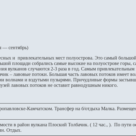
ая — сентябрь)
есных и привлекательных мест полуострова. Это самый большо
льшой площади собрались самые высокие на полуострове горы, 
ия вулканов случаются 2-3 раза в год. Самым привлекательным 
чик – лавовые потоки. Большая часть лавовых потоков имеет во
ыми волнами и вздутыми пузырями. Причудливые формы застывш
музей лавовых потоков не оставит равнодушным никого.
етропавловске-Камчатском. Трансфер на б/отдыха Малка. Размеще
ти в район вулкана Плоский Толбачик. ( 12 час., ). По пути о
ин. Отдых.