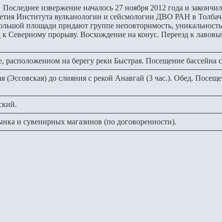
Последнее извержение началось 27 ноября 2012 года и закончил
етия Института вулканологии и сейсмологии ДВО РАН в Толбач
большой площади придают группе неповторимость, уникальность
к Северному прорыву. Восхождение на конус. Переезд к лавовым
те, расположенном на берегу реки Быстрая. Посещение бассейна 
я (Эссовская) до слияния с рекой Анавгай (3 час.). Обед. Посещ
тский.
ынка и сувенирных магазинов (по договоренности).