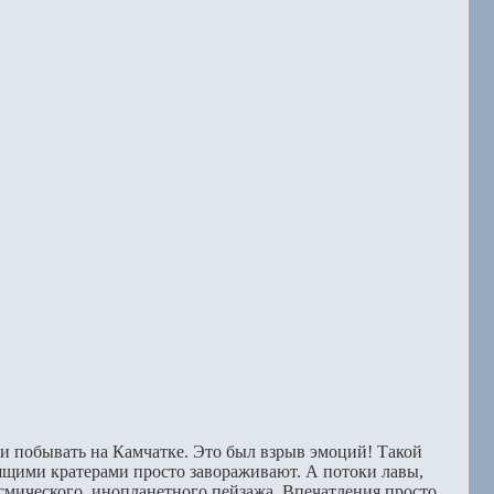
 и побывать на Камчатке. Это был взрыв эмоций! Такой
ящими кратерами просто завораживают. А потоки лавы,
смического, инопланетного пейзажа. Впечатления просто