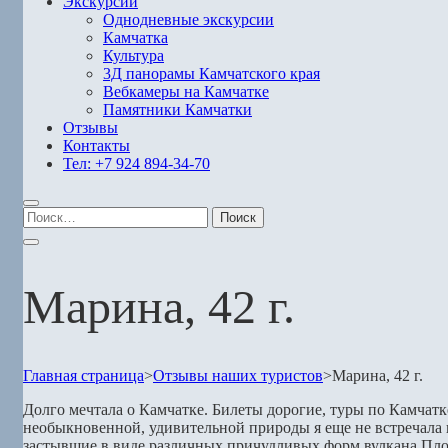
Экскурсии
Однодневные экскурсии
Камчатка
Культура
3Д панорамы Камчатского края
Вебкамеры на Камчатке
Памятники Камчатки
Отзывы
Контакты
Тел: +7 924 894-34-70
Найти:
Марина, 42 г.
Главная страница
>
Отзывы наших туристов
>
Марина, 42 г.
Долго мечтала о Камчатке. Билеты дорогие, туры по Камчатк
необыкновенной, удивительной природы я еще не встречала
застывшие в виде различных причудливых форм вулкана Пло