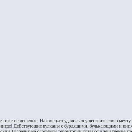
е тоже не дешевые. Наконец-то удалось осуществить свою мечту
 нигде! Действующие вулканы с бурлящими, булькающими и кип
ский Толбачик на огромной территории создают впечатление ко