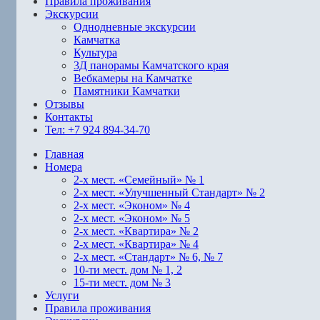
Правила проживания
Экскурсии
Однодневные экскурсии
Камчатка
Культура
3Д панорамы Камчатского края
Вебкамеры на Камчатке
Памятники Камчатки
Отзывы
Контакты
Тел: +7 924 894-34-70
Главная
Номера
2-х мест. «Семейный» № 1
2-х мест. «Улучшенный Стандарт» № 2
2-х мест. «Эконом» № 4
2-х мест. «Эконом» № 5
2-х мест. «Квартира» № 2
2-х мест. «Квартира» № 4
2-х мест. «Стандарт» № 6, № 7
10-ти мест. дом № 1, 2
15-ти мест. дом № 3
Услуги
Правила проживания